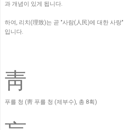
과 개념이 있게 됩니다.
하여, 리치(理致)는 곧 "사람(人民)에 대한 사랑"
입니다.
靑
푸를 청 (靑 푸를 청 (제부수), 총 8획)