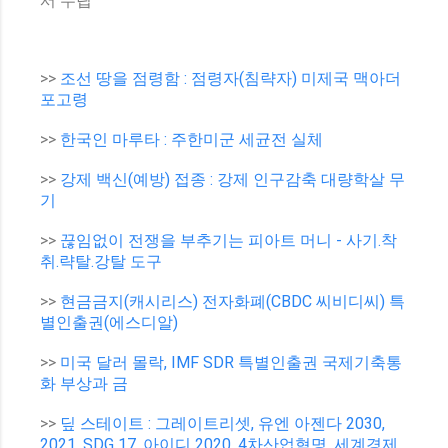
서 수립
>>
조선 땅을 점령함 : 점령자(침략자) 미제국 맥아더
포고령
>>
한국인 마루타 : 주한미군 세균전 실체
>>
강제 백신(예방) 접종 : 강제 인구감축 대량학살 무
기
>>
끊임없이 전쟁을 부추기는 피아트 머니 - 사기.착
취.략탈.강탈 도구
>>
현금금지(캐시리스) 전자화폐(CBDC 씨비디씨) 특
별인출권(에스디알)
>>
미국 달러 몰락, IMF SDR 특별인출권 국제기축통
화 부상과 금
>>
딮 스테이트 : 그레이트리셋, 유엔 아젠다 2030,
2021, SDG 17, 아이디 2020, 4차산업혁명, 세계경제