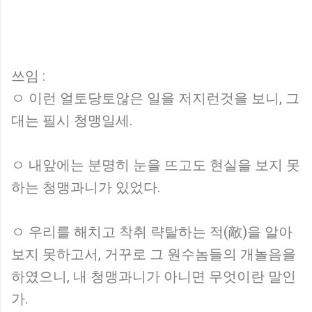
쓰임 :
ㅇ 이런 얼토당토않은 일을 저지런것을 보니, 그
대는 필시 청맹일세.
ㅇ 내앞에는 분명히 눈을 뜨고도 현실을 보지 못
하는 청맹과니가 있었다.
ㅇ 우리를 해치고 착취 략탈하는 적(敵)을 알아
보지 못하고서, 거꾸로 그 원수놈들의 개놀음을
하였으니, 내 청맹과니가 아니면 무엇이란 말인
가.