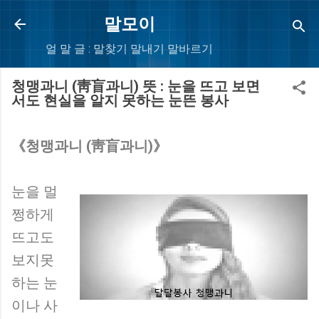
Skip to main content
말모이
얼 말 글 : 말찾기 말내기 말바르기
청맹과니 (靑盲과니) 뜻 : 눈을 뜨고 보면
서도 현실을 알지 못하는 눈뜬 봉사
《청맹과니 (靑盲과니)》
눈을 멀
쩡하게
뜨고도
보지못
하는 눈
이나 사