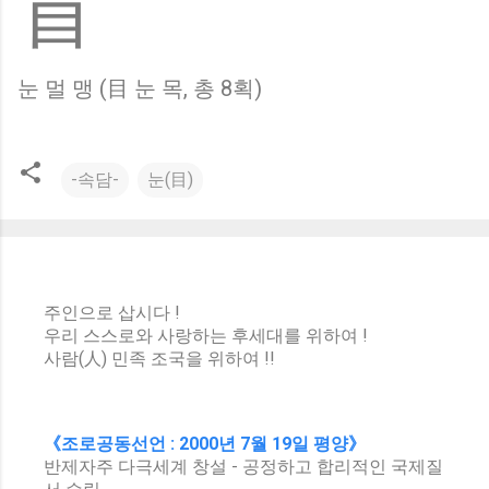
盲
눈 멀 맹 (目 눈 목, 총 8획)
-속담-
눈(目)
주인으로 삽시다 !
우리 스스로와 사랑하는 후세대를 위하여 !
사람(人) 민족 조국을 위하여 !!
《조로공동선언 : 2000년 7월 19일 평양》
반제자주 다극세계 창설 - 공정하고 합리적인 국제질