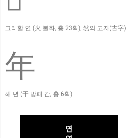
그러할 연 (火 불화, 총 23획), 然의 고자(古字)
年
해 년 (干 방패 간, 총 6획)