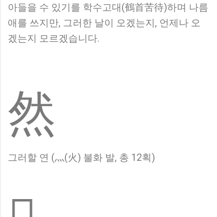
아들을 수 있기를 학수고대(鶴首苦待)하며 나름
애를 쓰지만, 그러한 날이 오겠는지, 언제나 오
겠는지 모르겠습니다.
然
그러할 연 (灬(火) 불화 발, 총 12획)
𤓉