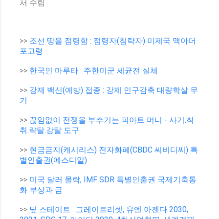
서 수립
>>
조선 땅을 점령함 : 점령자(침략자) 미제국 맥아더
포고령
>>
한국인 마루타 : 주한미군 세균전 실체
>>
강제 백신(예방) 접종 : 강제 인구감축 대량학살 무
기
>>
끊임없이 전쟁을 부추기는 피아트 머니 - 사기.착
취.략탈.강탈 도구
>>
현금금지(캐시리스) 전자화폐(CBDC 씨비디씨) 특
별인출권(에스디알)
>>
미국 달러 몰락, IMF SDR 특별인출권 국제기축통
화 부상과 금
>>
딮 스테이트 : 그레이트리셋, 유엔 아젠다 2030,