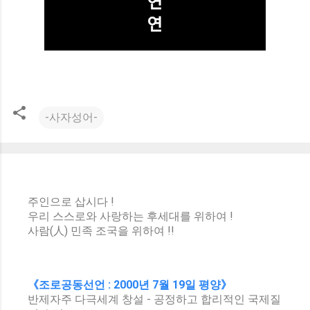
-사자성어-
주인으로 삽시다 !
우리 스스로와 사랑하는 후세대를 위하여 !
사람(人) 민족 조국을 위하여 !!
《조로공동선언 : 2000년 7월 19일 평양》
반제자주 다극세계 창설 - 공정하고 합리적인 국제질