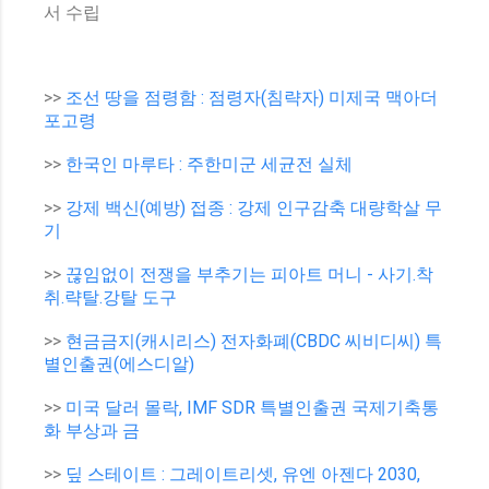
서 수립
>>
조선 땅을 점령함 : 점령자(침략자) 미제국 맥아더
포고령
>>
한국인 마루타 : 주한미군 세균전 실체
>>
강제 백신(예방) 접종 : 강제 인구감축 대량학살 무
기
>>
끊임없이 전쟁을 부추기는 피아트 머니 - 사기.착
취.략탈.강탈 도구
>>
현금금지(캐시리스) 전자화폐(CBDC 씨비디씨) 특
별인출권(에스디알)
>>
미국 달러 몰락, IMF SDR 특별인출권 국제기축통
화 부상과 금
>>
딮 스테이트 : 그레이트리셋, 유엔 아젠다 2030,