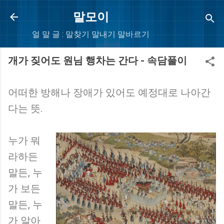
Skip to main content
말모이
얼 말 글 : 말찾기 말내기 말바르기
개가 짖어도 원님 행차는 간다 - 속담풀이
어떠한 방해나 장애가 있어도 예정대로 나아간
다는 뜻.
누가 뭐
라하든
말든, 누
가 보든
말든, 누
가 알아