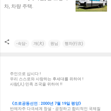
차, 차량 주택.
-속담-
개(犬)
원님
행차(行次)
주인으로 삽시다 !
우리 스스로와 사랑하는 후세대를 위하여 !
사람(人) 민족 조국을 위하여 !!
《조로공동선언 : 2000년 7월 19일 평양》
반제자주 다극세계 창설 - 공정하고 합리적인 국제질