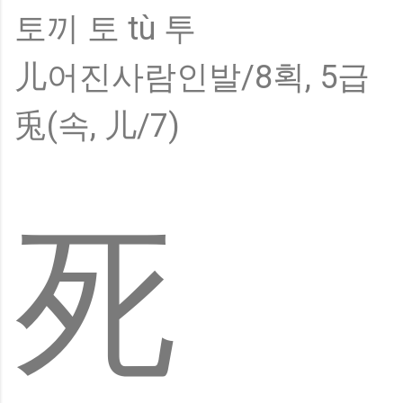
토끼 토 tù 투
儿어진사람인발/8획, 5급
兎(속, 儿/7)
死