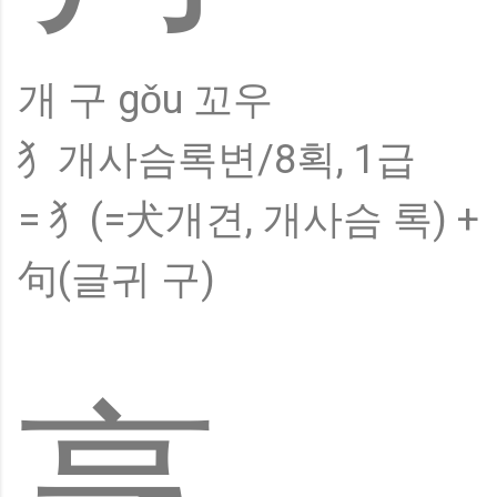
개 구 gǒu 꼬우
犭개사슴록변/8획, 1급
= 犭(=犬개견, 개사슴 록) +
句(글귀 구)