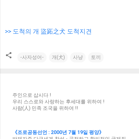
>> 도척의 개 盜跖之犬 도척지견
-사자성어-
개(犬)
사냥
토끼
주인으로 삽시다 !
우리 스스로와 사랑하는 후세대를 위하여 !
사람(人) 민족 조국을 위하여 !!
《조로공동선언 : 2000년 7월 19일 평양》
반제자주 다극세계 창설 - 공정하고 합리적인 국제질