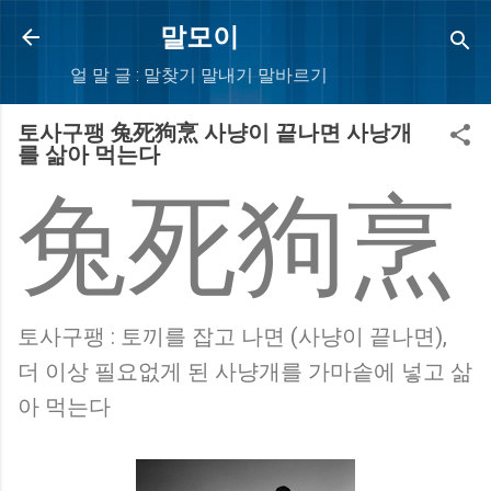
Skip to main content
말모이
얼 말 글 : 말찾기 말내기 말바르기
토사구팽 兔死狗烹 사냥이 끝나면 사낭개
를 삶아 먹는다
兔死狗烹
토사구팽 : 토끼를 잡고 나면 (사냥이 끝나면),
더 이상 필요없게 된 사냥개를 가마솥에 넣고 삶
아 먹는다