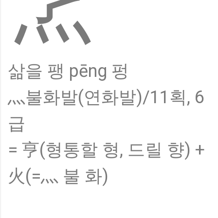
烹
삶을 팽 pēng 펑
灬불화발(연화발)/11획, 6
급
= 亨(형통할 형, 드릴 향) +
火(=灬 불 화)