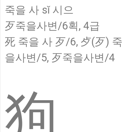
죽을 사 sǐ 시으
歹죽을사변/6획, 4급
死 죽을 사 歹/6, 歺(歹) 죽
을사변/5, 歹죽을사변/4
狗