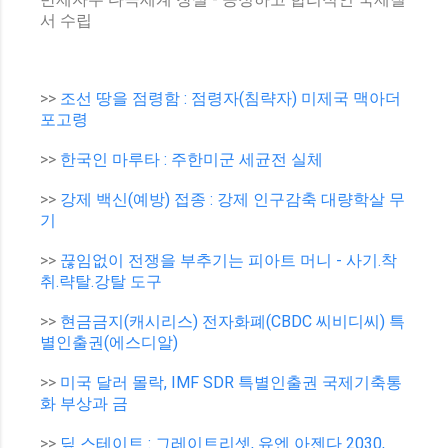
서 수립
>>
조선 땅을 점령함 : 점령자(침략자) 미제국 맥아더
포고령
>>
한국인 마루타 : 주한미군 세균전 실체
>>
강제 백신(예방) 접종 : 강제 인구감축 대량학살 무
기
>>
끊임없이 전쟁을 부추기는 피아트 머니 - 사기.착
취.략탈.강탈 도구
>>
현금금지(캐시리스) 전자화폐(CBDC 씨비디씨) 특
별인출권(에스디알)
>>
미국 달러 몰락, IMF SDR 특별인출권 국제기축통
화 부상과 금
>>
딮 스테이트 : 그레이트리셋, 유엔 아젠다 2030,