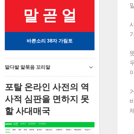
말 곧 얼
바른소리 38자 가림토
뜻
말다발 말묶음 꼬리말
포탈 온라인 사전의 역
사적 심판을 면하지 못
할 사대매국