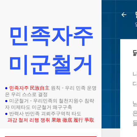
민족자주
미군철거
●
민족자주 民族自主
원칙 - 우리 민족 운명
은 우리 스스로 결정
●
미군철거 - 우리민족의 철천지원수 침략
남
자 미제타도 미군철거 왜구구축
●
반력사 반민족 괴뢰주구역적 타도
과감 철저 리행 쟁취 果敢 徹底 履行 爭取