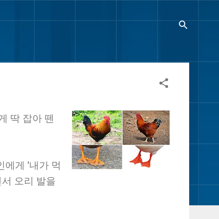
게 딱 잡아 뗀
인에게 '내가 먹
면서 오리 발을