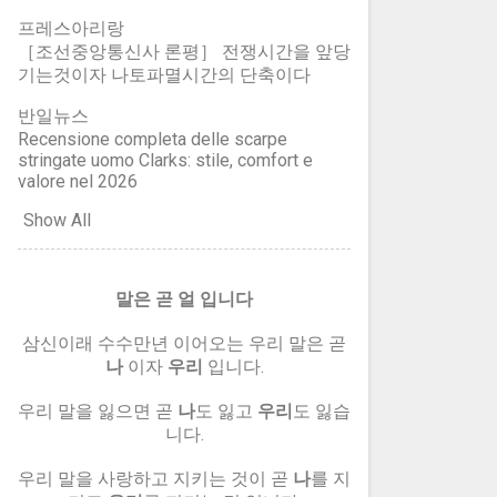
렇지 못하더라도 학교의 선생님이
pǐn 핀 口 입 구/9...
프레스아리랑
그렇게 하면 아이는 선생님을 따라
［조선중앙통신사 론평］ 전쟁시간을 앞당
가게 되어 있습니다. 아이를 탓 할
기는것이자 나토파멸시간의 단축이다
아무런 이유가 없습니다. 아이들의
반일뉴스
잘못을 따뜻한 사랑으로 그리고 진
Recensione completa delle scarpe
정으로 바로 잡아 주려면, 어른들
stringate uomo Clarks: stile, comfort e
이 스스로를 돌아 보고, 스스로에
valore nel 2026
게서 이유를 찾아야 합니다. 아울
Show All
러, 이른바 학력이라는 것을 생각
해 봅시다. 우리는 살면서 '학력'이
니 '가방끈'이니 하는 따위의 말아
말은 곧 얼 입니다
닌 소리를 듣게 됩니다. 사람이 되
었느냐, 사람이 밝으냐 하는 것은
삼신이래 수수만년 이어오는 우리 말은 곧
학력과는 아무런 관계가 없습니다.
나
이자
우리
입니다.
한글조차도 읽지 못하는 사람 가운
우리 말을 잃으면 곧
나
도 잃고
우리
도 잃습
데도 밝고 반듯한 사람이 얼마든지
니다.
있고, 유학을 하고 박사를 받았다
는 자들 가운데도 어둡기 그지없고
우리 말을 사랑하고 지키는 것이 곧
나
를 지
말 그대로 뻔뻔하고 음흉한 존재가