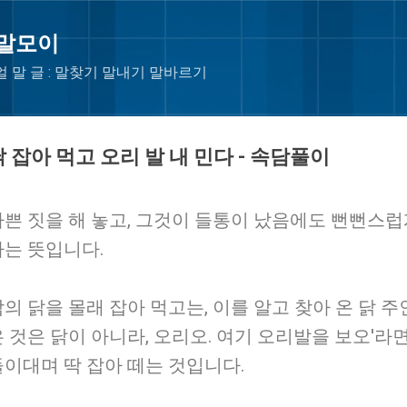
Skip to main content
말모이
얼 말 글 : 말찾기 말내기 말바르기
닭 잡아 먹고 오리 발 내 민다 - 속담풀이
나쁜 짓을 해 놓고, 그것이 들통이 났음에도 뻔뻔스럽
다는 뜻입니다.
의 닭을 몰래 잡아 먹고는, 이를 알고 찾아 온 닭 주
은 것은 닭이 아니라, 오리오. 여기 오리발을 보오'라
들이대며 딱 잡아 떼는 것입니다.