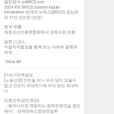
가지로, 무엇을 할 때는 몸가짐을
열린영어 onABCD.com
든 사냥개 놀음을 하지 않도록 해
幹(줄기 간)의 간자, 3급 幵(开) 고
糸 실 사/13획 = 糸(실 사) + 巠(물
반듯하게 하고 얼을 바짝 차려서
2024 XVI BRICS Summit Kazan
야 합니다. 특히나, 외세와 침략자
를(평평할) 견 jiān 찌옌 干 방패
줄기 경) 経(속, 糸/11) 经(중, 간체
Declaration 제16차 브릭스(BRICS) 정상회
해야 합니다. 그렇게 하면 누구나
그리고 그놈들 앞잡이 괴뢰패당...
간/6획 = 干(방패 간) + 干(방패 간)
자) 날 실(經絲 경사) 씨 실(緯絲 위
의 카잔 선언문 (전문)
어느 정도는 해 낼 수 있습니다. 미
开(幵의 속자 俗字) 竞 다툴 경 jìng
사): 베틀에 세로 방향으로 길게 묶
리 겁을 먹거나 기가 죽거나 또는
중국 中國
지엉(징) 立 설 립/10획 = 立(설 립)
는 실을 날실(經絲/경사)이라 하
거꾸로 오만하면 얼이 흩으러져서
재중조선인총련합회에서 경축모임 진행
+ 兄(맏 형) 競 다툴 경 jìng 징 立
고, 북에 담아 경사를 가로(좌우)로
제대로 할 수 없습니다. 공부 이야
설 립/20획 = 竞(다툴 경) + 竞(다
오가며 베를 짜 나가는 실을 씨실
일본 にほん
기가 나온 김에 한 가지 생각해 봅
툴 경) 竸(동, 立/22) 독자간체 350,
미일지위협정을 통해 보는 지배와 굴종의
(緯絲/위사)이라 함. 곧, 날실은 세
시다. 부모나 선생님들은 아이들
4급 戈 창 과 gē 꺼어 戈 창 과/4획,
관계
로(남북)방향이고, 씨실(위사)은
공부를 가지고 야단을 하고 회초리
부수자 戔 해칠 잔 jiān 지옌 戈 창
가로(좌우, 동서)방향임. 날실이 베
Show All
를 치고 합니다. 마치 그것이 당연
과/ 8획 = 戈(창 과) + 戈(창 과) 殘
의 바탕 틀이 됨. 2급. 始 비롯할 시
하다는 듯이 말입니다. 그러면서
(잔인할 잔)의 고자(古字), 錢(돈
shǐ 시이 女 계집 녀/8획 = 女(계집
아이가 산만하다느니 .... 라고 이런
21세기민족일보
전)의 약자(略字) 편방용 132 口 입
녀) + 台(별 이름 태) > 상대자: 終
[노동신문] 인민을 떠나 우리 당이 있을수
저런 이유를 달아 아이 탓으로 돌
구 kǒu 코우 口 입 구/3회, 부수자 3
(糸 실 사/11획, 마칠 종) 2급 無 없
없고 인민이 위대하기에 우리 당도 위대하
립니다. 이것은 바탕부터 잘 못 된
급 吕 음률 려 lǚ 루위 口 입 구/7획
을 무 mó 모어 灬 연화 발/12획 >
다
것입니다. 부모가 몸가짐을 반듯하
= 口(입 구) + 口(입 구) 呂(口 입
灬 (연화 발 = 火(불 화) > 상대자:
게 하고 매사에 얼을 차려 일하면,
민중민주당(민중당)
구/7획, 음률 려)의 속자 吅 부르짖
有(月 달 월/6...
아이들은 그대로 익혀 따라가게 되
〈동아시아전 책동하는 침략전쟁연습 중단
을 훤 xuān 슈안(샨) 口 입 구/6획 =
어 있습니다. 또한, 행여 부모가 그
해야〉 반제반파쇼정당연설회
口(입 구) + 口(입 구) 品 물건 품