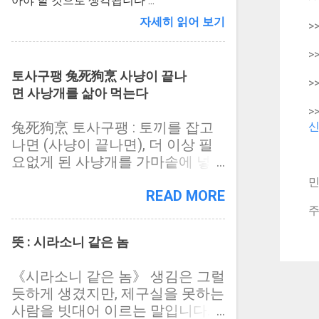
아야 할 것으로 생각됩니다 ...
자세히 읽어 보기
>
>
토사구팽 兔死狗烹 사냥이 끝나
>
면 사낭개를 삶아 먹는다
>
兔死狗烹 토사구팽 : 토끼를 잡고
신
나면 (사냥이 끝나면), 더 이상 필
요없게 된 사냥개를 가마솥에 넣고
삶아 먹는다 사람들이 잘 살 수 있
민
도록 하려는 목적이 아니라, 돈, 권
READ MORE
주
력, 명예 따위를 움켜 쥐고자 하는
자 밑에 빌붙어서 놀아나다가, 이
뜻 : 시라소니 같은 놈
용만 당하고 결국은 내팽겨 쳐 진
다는 뜻입니다. 세상에는, 사람들
《시라소니 같은 놈》 생김은 그럴
이 당연히 그리고 당당히 누려야
듯하게 생겼지만, 제구실을 못하는
할 자기 삶에 대한 주인으로서의
사람을 빗대어 이르는 말입니다.
권리, 곧 주권(主權)을 가지고 사람