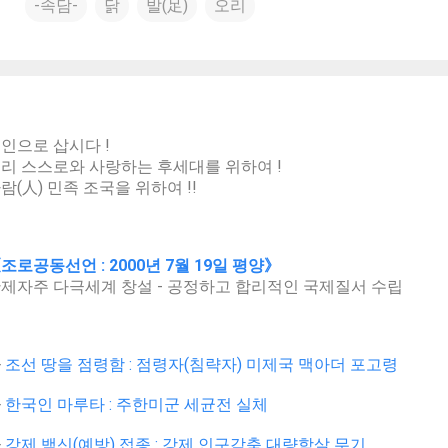
-속담-
닭
발(足)
오리
인으로 삽시다 !
리 스스로와 사랑하는 후세대를 위하여 !
람(人) 민족 조국을 위하여 !!
조로공동선언 : 2000년 7월 19일 평양》
제자주 다극세계 창설 - 공정하고 합리적인 국제질서 수립
>
조선 땅을 점령함 : 점령자(침략자) 미제국 맥아더 포고령
>
한국인 마루타 : 주한미군 세균전 실체
>
강제 백신(예방) 접종 : 강제 인구감축 대량학살 무기