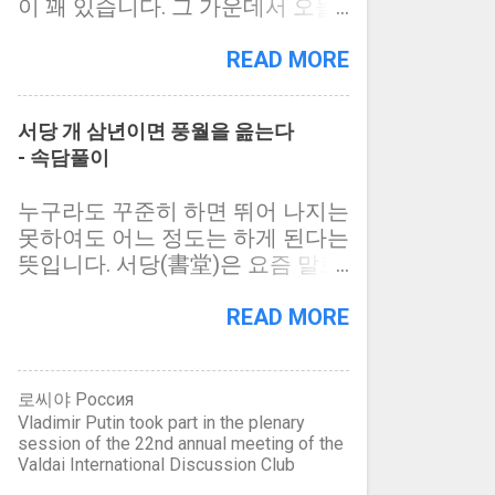
성되지 않았다 하여도, 개가 개 노
이 꽤 있습니다. 그 가운데서 오늘
二三大三合六生七八九運三四成環
아는데 중요한 역할을 한다. 몸집
릇을 할 수 없게 되면, 그 때 역시
날 실제로 쓰이지 않는 글자도 많
五七 천이삼지이삼인이삼대삼합
은 표범보다 좀 작으며 나무에 잘
그 개는 거추장스러운 존재로 될
이 있지만, 글자들의 뜻을 가만히
READ MORE
육생칠팔구운삼사성환오칠 一妙
오르고 나무우에서도 잠을 잔다.
것임 또한 자명한 이치입니다. 이
헤아려 보면 재미가 있습니다. 아
衍萬往萬來用變不動本本心本太陽
주로 밤에 활동한다. 백두산과 개
는 머저리가 아니라면 삼척동자도
래는 겹자들을 모아서 정리한 것입
昻明人中天地一一終無終一 일묘
마고원 등 우리 나라 북부를 비롯
서당 개 삼년이면 풍월을 읊는다
가히 알 일입니다. 그럼에도, 사냥
니다. 총 3페이지 가운데 1쪽입니
연만왕만래용변부동본본심본태양
하여 동부아시아 산림에 산다. 중
- 속담풀이
개 놀음을 하려고 갖은 애를 쓰는
다. 可 옳을 가 kě 커어 口 입 구/5
앙명인중천지일일종무종일 아래
국에서는 사리(猞猁) 라고 부른다.
얼뜨기들을 흔히 볼 수 있습니다.
획 >이치에 맞아 옳으니 ~해도 된
글자 나열 순서는 위 내용 순서입
猞 짐승 이름 사, 犭 개사슴록변, 총
누구라도 꾸준히 하면 뛰어 나지는
얼뜨기 짓을 하는 것은, 권력, 명예,
다, 할 수 있다 > 상대자: 否(口 입
니다. 다만, 수자는 쓰지 않았습니
11획. 猁 시라소니 리, 犭 개사슴록
못하여도 어느 정도는 하게 된다는
돈의 주인이 그 땅에 살고 있는 민
구/7획, 아닐 부) 不(一 한 일/4획,
다. 天 하늘 천 tiān 티옌 大 큰 대/4
변, 총 10획.
뜻입니다. 서당(書堂)은 요즘 말로
중(民衆)임을 알지 못하고, 마냥 노
아니 불) 2급 哥 노래 가 gē 꺼어 口
획 = 大(큰 대) + 一(한 일) 蒼蒼非
하자면 학교(學校) 입니다. 비록 미
예적 근성에 찌들어 비굴하고도 저
입 구/10획 = 可(옳을 가) + 可(옳
天玄玄非天 창창비천현현비천 符
물인 개도 서당에서 3년이라는 세
READ MORE
열하기 때문입니다. 그러한 얼뜨기
을 가) 같은 항렬에서 나이가 많은
부신 부 fú 푸 竹 대 죽/11획 = 竹
월을 살면, 오가며 주워 들은 것만
들도 스스로의 결말이 가마솥에 쳐
사람(형 오빠 누나 등), 2급 干 방패
(대 죽) + 付(붙을 부) 4급 부신(符
으로도 글귀를 읊조리게 된다는 말
넣어지는 사냥개 신세임을 모르지
간 gān 깐 干 방 패 간/3획, 부수자
信) = 부절(符節): 돌 대나무 옥 등
입니다. 하물며, 미물인 개도 그러
는 않을 것이기에, 가마솥에 쳐 넣
로씨야 Россия
> 干(한) = 汗(한) = 翰(한) = 韓(한)
에 글자나 무늬를 새긴 뒤에 쪼개
할진대, 사람이 마음 먹고 달라붙
Vladimir Putin took part in the plenary
어 지지 않으려고, 나날이 더욱 더
네 글자는 모두 우리 상고시대에
어 다른 사람과 나눠 가졌다가 나
session of the 22nd annual meeting of the
으면 못할 바 없다는 뜻입니다. 공
악독하게 미친듯이 돌아치는 것이
군장(君長)을 일컫는 말이며, 소리
중에 다시 맞추어 봄으로써 참임을
Valdai International Discussion Club
부도 그렇고 다른 모든 일도 마찬
지 싶습니다. 어느 분야로 진출하
는 [한 khan]임 (중) 乾(마를 건), 榦
확인하는 증표 經 날실 경 jīng 징