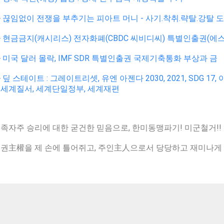
>
끊임없이 전쟁을 부추기는 피아트 머니 - 사기.착취.략탈.강탈 
>
현금금지(캐시리스) 전자화폐(CBDC 씨비디씨) 특별인출권(에
>
미국 달러 몰락, IMF SDR 특별인출권 국제기축통화 부상과 금
>
딮 스테이트 : 그레이트리셋, 유엔 아젠다 2030, 2021, SDG 17
세계질서, 세계단일정부, 세계재편
족자주 승리에 대한 굳건한 믿음으로, 한미동맹파기! 미군철거!!
권主權을 제 손에 틀어쥐고, 주인主人으로서 당당하고 재미나게 