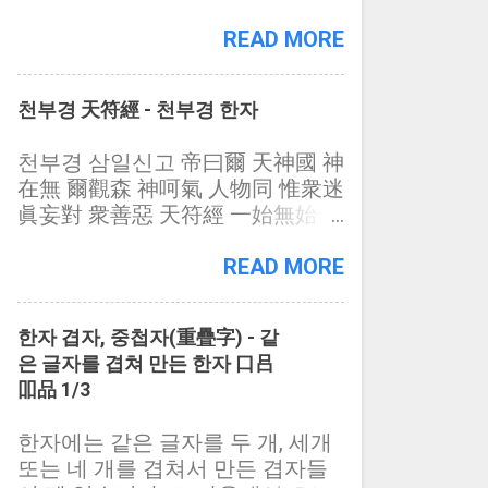
시라소니는 생김새는 맹수의 제왕
답게 잘 사는 땅을 만들기 위하여
인 범(虎)처럼 생겼지만, 범과 같은
READ MORE
헌신적으로 일하는 사람도 있고,
맹수노릇을 못하는데로부터, 그럴
요사스런 말과 가증스런 형식놀음
듯하게 행세하며 거들먹거리지만,
을 벌이며, 겉으로는 사람들을 위
천부경 天符經 - 천부경 한자
《처신을 제대로 하지 못하거나 제
하여 일하는 척 하면서, 실제로는
구실을 잘하지 못하는 못난 사람》
제 스스로의 권력, 돈, 명예 따위를
천부경 삼일신고 帝曰爾 天神國 神
을 비겨서 이르는 말로 쓰입니다.
손에 움켜 쥐고 제 배만 불리기 위
在無 爾觀森 神呵氣 人物同 惟衆迷
시라소니에 비겨하는 말로는, 《범
하여 미친듯이 돌아치는 놈들도 있
眞妄對 衆善惡 天符經 一始無始一
되다가 만 시라소니》 《기린은 잠
습니다. 사람을 위하여 일하는 사
析三極無盡本天一一地一二人一三
자고 시라소니가 춤춘다》 《범도
람은, 물어 볼 필요도 없이, 사람이
一積十鉅無匱化三天二三地二三人
READ MORE
새끼가 열이면 시라소니를 낳는
목적이므로, 같이 일하는 사람을
二三大三合六生七八九運三四成環
다》 ... 등이 있습니다. 시라소니
사람으로 여기고 아낍니다. 그러나
五七一妙衍萬往萬來用變不動本本
고양이과에 속하는 범(虎) 비슷하
돈, 권력, 명예 따위를 쫓는 자에게
한자 겹자, 중첩자(重疊字) - 같
心本太陽昻明人中天地一一終無終
게 생긴 짐승이다. 몸길이는 1메타
는 사람은 목적이 아니라 수단일
은 글자를 겹쳐 만든 한자 口吕
一 天符經 천부경 一始無始一析三
(m) 정도이며, 몸무게는 25키로
뿐이므로, 목적을 달성하고 나면
吅品 1/3
極無盡本 일시무시일석삼극무진
(kg) 정도이고, 몸은 희끄무레한 누
사람은 더 이상 필요가 없게 되고,
본 天一一地一二人一三一積十鉅
런색에 검은 반점이 있다. 귀바퀴
나아가 귀찮은 존재로 되는 것은
한자에는 같은 글자를 두 개, 세개
無匱化三 천일일지일이인일삼일
끝에 검은 밤색 털이 서있는것이
정한 이치입니다. 설혹, 목적이 달
또는 네 개를 겹쳐서 만든 겹자들
적십거무궤화삼 天二三地二三人
특징이며, 이 털은 소리의 방향을